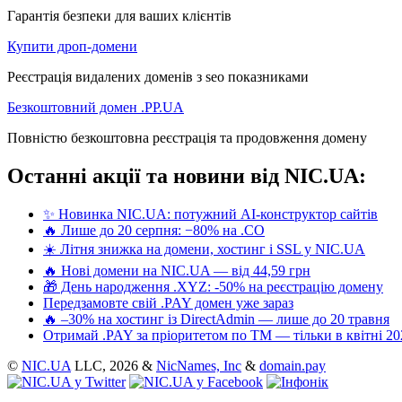
Гарантія безпеки для ваших клієнтів
Купити дроп-домени
Реєстрація видалених доменів з seo показниками
Безкоштовний домен .PP.UA
Повністю безкоштовна реєстрація та продовження домену
Останні акції та новини від NIC.UA:
✨ Новинка NIC.UA: потужний AI-конструктор сайтів
🔥 Лише до 20 серпня: −80% на .CO
☀️ Літня знижка на домени, хостинг і SSL у NIC.UA
🔥 Нові домени на NIC.UA — від 44,59 грн
🎁 День народження .XYZ: -50% на реєстрацію домену
Передзамовте свій .PAY домен уже зараз
🔥 –30% на хостинг із DirectAdmin — лише до 20 травня
Отримай .PAY за пріоритетом по ТМ — тільки в квітні 20
©
NIC.UA
LLC,
2026 &
NicNames, Inc
&
domain.pay