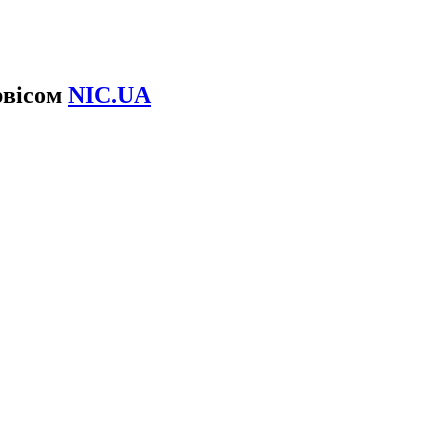
рвісом
NIC.UA